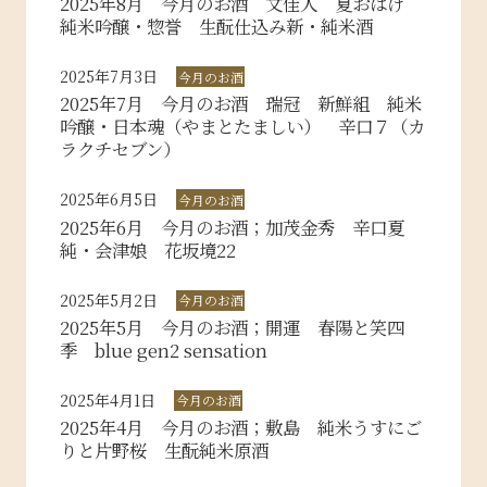
2025年8月 今月のお酒 文佳人 夏おばけ
純米吟醸・惣誉 生酛仕込み新・純米酒
2025年7月3日
今月のお酒
2025年7月 今月のお酒 瑞冠 新鮮組 純米
吟醸・日本魂（やまとたましい） 辛口７（カ
ラクチセブン）
2025年6月5日
今月のお酒
2025年6月 今月のお酒；加茂金秀 辛口夏
純・会津娘 花坂境22
2025年5月2日
今月のお酒
2025年5月 今月のお酒；開運 春陽と笑四
季 blue gen2 sensation
2025年4月1日
今月のお酒
2025年4月 今月のお酒；敷島 純米うすにご
りと片野桜 生酛純米原酒