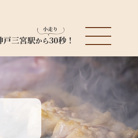
神戸三宮駅
30秒！
から