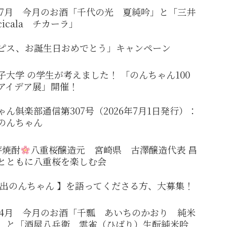
6年7月 今月のお酒「千代の光 夏純吟」と「三井
icala チカーラ」
ピス、お誕生日おめでとう」キャンペーン
子大学 の学生が考えました！ 「のんちゃん100
アイデア展」開催！
ゃん俱楽部通信第307号（2026年7月1日発行）：
のんちゃん
芋焼酎
八重桜醸造元 宮崎県 古澤醸造代表 昌
とともに八重桜を楽しむ会
い出のんちゃん 】を語ってくださる方、大募集！
6年4月 今月のお酒「千瓢 あいちのかおり 純米
」と「酒屋八兵衛 雲雀（ひばり）生酛純米吟