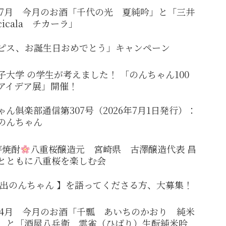
6年7月 今月のお酒「千代の光 夏純吟」と「三井
icala チカーラ」
ピス、お誕生日おめでとう」キャンペーン
子大学 の学生が考えました！ 「のんちゃん100
アイデア展」開催！
ゃん俱楽部通信第307号（2026年7月1日発行）：
のんちゃん
芋焼酎
八重桜醸造元 宮崎県 古澤醸造代表 昌
とともに八重桜を楽しむ会
い出のんちゃん 】を語ってくださる方、大募集！
6年4月 今月のお酒「千瓢 あいちのかおり 純米
」と「酒屋八兵衛 雲雀（ひばり）生酛純米吟