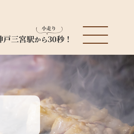
神戸三宮駅
30秒！
から