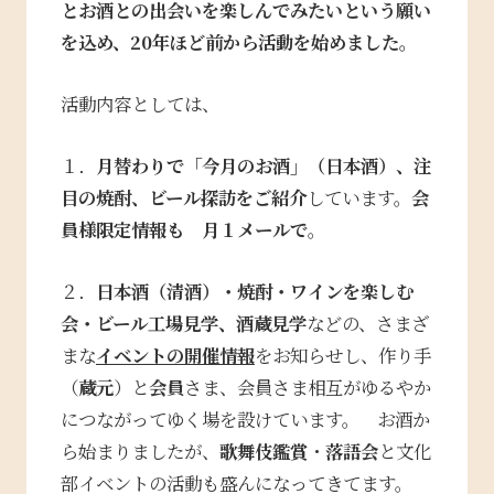
とお酒との出会いを楽しんでみたいという願い
を込め、20年ほど前から活動を始めました。
活動内容としては、
１．
月替わりで「今月のお酒」（日本酒）、注
目の焼酎、ビール探訪をご紹介
しています。
会
員様限定情報も 月１メールで
。
２．
日本酒（清酒）・焼酎・ワインを楽しむ
会・ビール工場見学、酒蔵見学
などの、さまざ
まな
イベントの開催情報
をお知らせし、作り手
（
蔵元
）と
会員
さま、会員さま相互がゆるやか
につながってゆく場を設けています。 お酒か
ら始まりましたが、
歌舞伎鑑賞
・
落語会
と文化
部イベントの活動も盛んになってきてます。