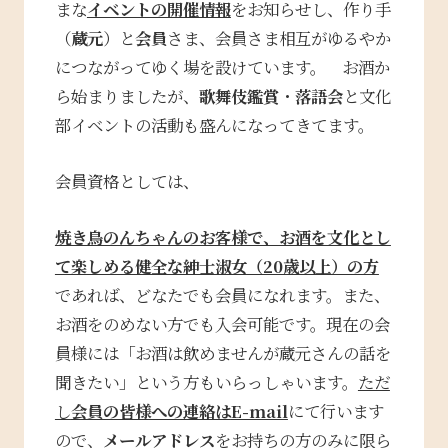
まな
イベントの開催情報
をお知らせし、作り手
（
蔵元
）と
会員
さま、会員さま相互がゆるやか
につながってゆく場を設けています。 お酒か
ら始まりましたが、
歌舞伎鑑賞
・
落語会
と文化
部イベントの活動も盛んになってきてます。
会員資格としては、
焼き鳥のんちゃんのお客様で、お酒を文化とし
て楽しめる健全な紳士淑女（20歳以上）の方
であれば、どなたでも会員になれます。また、
お酒をのめない方でも入会可能です。現在の会
員様には「お酒は飲めませんが蔵元さんの話を
聞きたい」という方もいらっしゃいます。
ただ
し
会員の皆様への連絡は
E-mail
にて行います
ので、
メールアドレス
をお持ちの方のみに限ら