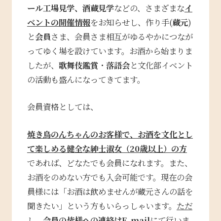
ール工場見学、酒蔵見学
などの、さまざまな
イ
ベントの開催情報
をお知らせし、作り手(
蔵元
)
と
会員
さま、会員さま相互がゆるやかにつなが
ってゆく場を設けています。お酒から始まりま
したが、
歌舞伎鑑賞
・
落語会
と文化部イベント
の活動も盛んになってきてます。
会員資格としては、
焼き鳥のんちゃんのお客様で、お酒を文化とし
て楽しめる健全な紳士淑女（20歳以上）の方
であれば、どなたでも会員になれます。また、
お酒をのめない方でも入会可能です。現在の会
員様には「お酒は飲めませんが蔵元さんの話を
聞きたい」という方もいらっしゃいます。
ただ
し
、会員の皆様への連絡は
E-mail
にて行いま