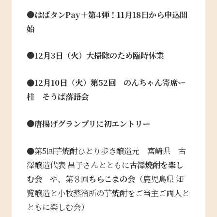
●はばタンPay＋第4弾！11月18日から申込開
始
●12月3日（火）大掃除のため臨時休業
●
12月10日（火）
第52回 のんちゃん寄席ー
桂 そうば落語会
●唐揚げグランプリに初エントリー
●第5回芋焼酎ひとり歩き醸造元 宮崎県 古
澤醸造代表 昌子さんとともに
古澤焼酎を楽し
む会
や、第８回
ちらこまの会
（鹿児島県 知
覧醸造と小牧蒸溜所の芋焼酎をご当主ご両人と
ともに楽しむ会）