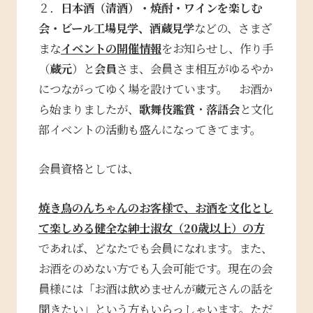
２．
日本酒（清酒）・焼酎・ワインを楽しむ
会・ビール工場見学、酒蔵見学
などの、さまざ
まな
イベントの開催情報
をお知らせし、作り手
（
蔵元
）と
会員
さま、会員さま相互がゆるやか
につながってゆく場を設けています。 お酒か
ら始まりましたが、
歌舞伎鑑賞
・
落語会
と文化
部イベントの活動も盛んになってきてます。
会員資格としては、
焼き鳥のんちゃんのお客様で、お酒を文化とし
て楽しめる健全な紳士淑女（20歳以上）の方
であれば、どなたでも会員になれます。また、
お酒をのめない方でも入会可能です。現在の会
員様には「お酒は飲めませんが蔵元さんの話を
聞きたい」という方もいらっしゃいます。
ただ