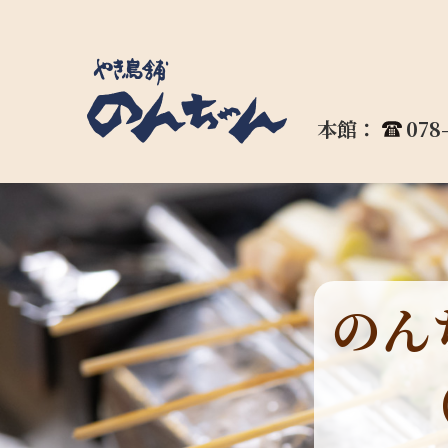
本館：
078
のん