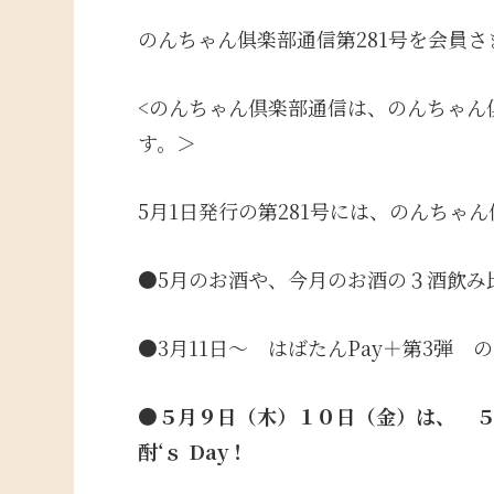
のんちゃん俱楽部通信第281号を会員
<のんちゃん倶楽部通信は、のんちゃん
す。＞
5月1日発行の第281号には、のんちゃ
●5
月のお酒や、今月のお酒の
３酒飲み
●3月11日～ はばたんPay＋第3弾
●
５月９日（木）
１０日（金）
は、 
酎‘ｓ Day！