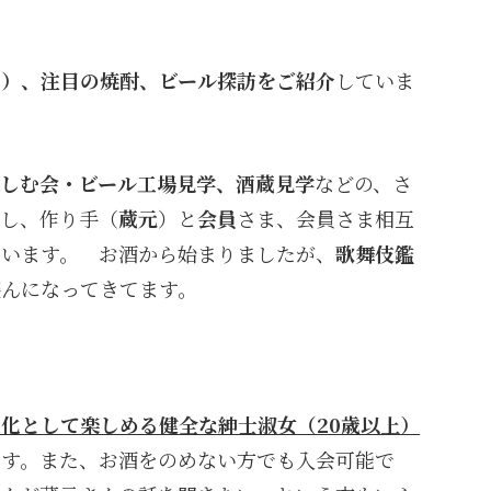
酒）、注目の焼酎、ビール探訪をご紹介
していま
。
楽しむ会・ビール工場見学、酒蔵見学
などの、さ
せし、作り手（
蔵元
）と
会員
さま、会員さま相互
ています。 お酒から始まりましたが、
歌舞伎鑑
盛んになってきてます。
化として楽しめる健全な紳士淑女（20歳以上）
ます。また、お酒をのめない方でも入会可能で