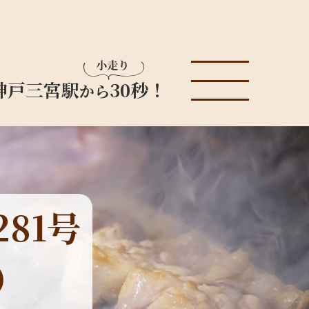
神戸三宮駅
30秒！
から
81号
）