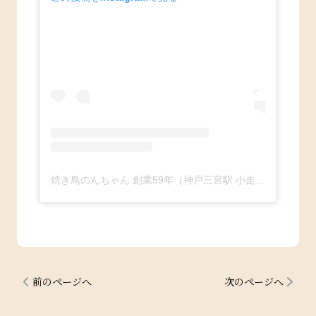
焼き鳥のんちゃん 創業59年（神戸三宮駅 小走り30秒）since1963(@nonchan.yakitori)がシェアした投稿
前のページへ
次のページへ