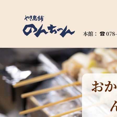
本館：
078
おか