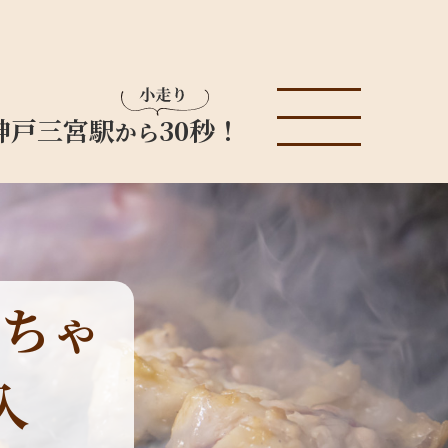
神戸三宮駅
30秒！
から
んちゃ
入