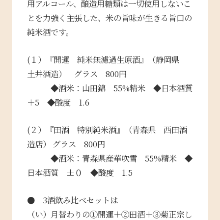
用アルコール、醸造用糖類は一切使用しないこ
とを力強く主張した、米の旨味が生きる旨口の
純米酒です。
(１）『開運 純米無濾過生原酒』（静岡県
土井酒造） グラス 800円
◆酒米：山田錦 55%精米 ◆日本酒質
＋5 ◆酸度 1.6
(２）『田酒 特別純米酒』（青森県 西田酒
造店） グラス 800円
◆酒米：青森県産華吹雪 55%精米 ◆
日本酒質 ±０ ◆酸度 1.5
● 3酒飲み比べセットは
（い）月替わりの①開運＋②田酒＋③菊正宗し