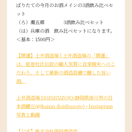
ぼりたての今月のお酒メインの3酒飲み比べセ
ット
（ろ）灘五郷 3酒飲み比べセット
（は）兵庫の酒 飲み比べセットになります。
＜基本：1500円＞
【開運】土井酒造場 | 土井酒造場の「開運」
は、能登杜氏伝統の職人気質に自家精米へのこ
だわり、そして最新の酒造設備で醸した旨い
酒。
土井酒造場 DOISHUZOJO/静岡県掛川市の日
本酒蔵元(@kaiun.doishuzojo) • Instagram
写真と動画
【公式】株式会社西田酒造店