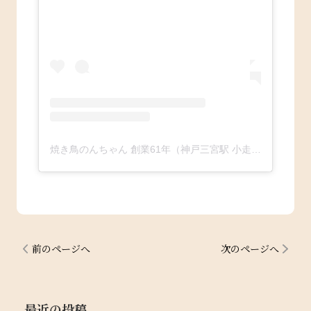
焼き鳥のんちゃん 創業61年（神戸三宮駅 小走り30秒）since1963(@nonchan.yakitori)がシェアした投稿
前のページへ
次のページへ
最近の投稿