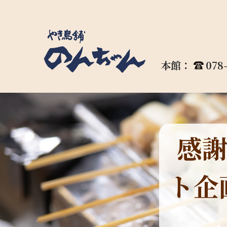
本館：
078
感
ト企