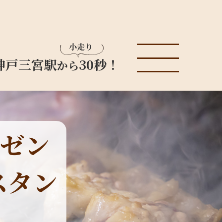
神戸三宮駅
30秒！
から
ゼン
スタン