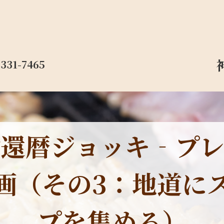
-331-7465
謝還暦ジョッキ‐プレ
画（その3：地道に
プを集める）