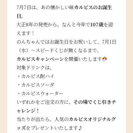
7月7日は、あの懐かしい味――
カルピスのお誕生
日
。
大正8年の発売から、なんと今年で
107歳
を迎
えます！
のんちゃんではお誕生日をお祝いして、7月1日
（水）～スピードくじが無くなるまで、
カルピスキャンペーン
を開催いたします
対象ドリンクは、
・カルピス酎ハイ
・カルピスソーダ
・カルピスウォーター
いずれかをご注文の方に、
その場でくじ引きチ
ャレンジ！
当たりが出たら、人気の
カルピスオリジナルグ
ッズ
をプレゼントいたします♪